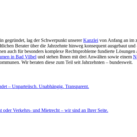
n gegründet, lag der Schwerpunkt unserer
Kanzlei
von Anfang an im zi
ltlichen Berater über die Jahrzehnte hinweg konsequent ausgebaut und
Ihnen auch für besonders komplexe Rechtsprobleme fundierte Lösungen anb
umen in Bad Vilbel
und stehen Ihnen mit drei Anwälten sowie einem
N
mmunen. Wir beraten diese zum Teil seit Jahrzehnten – bundesweit.
ndet – Unparteiisch. Unabhängig. Transparent.
 oder Verkehrs- und Mietrecht – wir sind an Ihrer Seite.